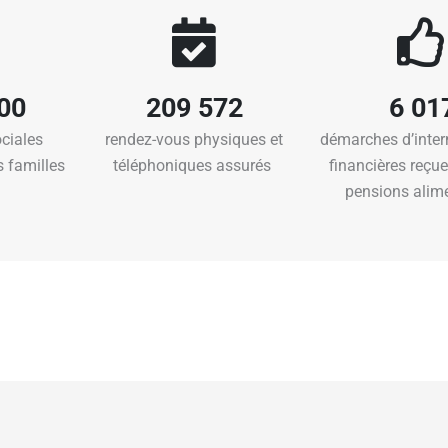
300
209 572
6 01
ciales
r
endez
-vous physiques
et
démarches
d’inte
 familles
téléphoniques assurés
financières reçu
pensions alime