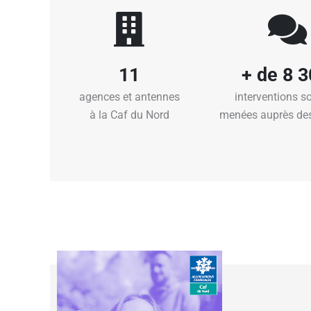
11
+ de 8 
agences et antennes
interventions
so
à la Caf du Nord
menées
auprès des