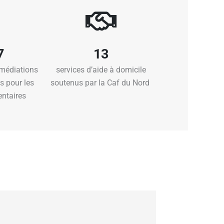
7
1
3
rmédiations
services
d’aide à domicile
es
pour
les
soutenus
par la Caf du Nord
ntaires